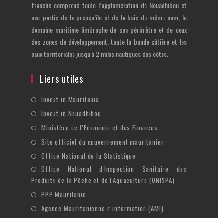
franche comprend toute l’agglomération de Nouadhibou et
une partie de la presqu’île et de la baie du même nom, le
domaine maritime limitrophe de son périmètre et de ceux
des zones de développement, toute la bande côtière et les
eaux territoriales jusqu’à 2 miles nautiques des côtes.
Liens utiles
S’ouvre
Invest in Mauritania
dans
S’ouvre
Invest in Nouadhibou
un
dans
S’ouvre
Ministère de l’Economie et des Finances
nouvel
un
dans
S’ouvre
Site officiel du gouvernement mauritanien
onglet
nouvel
un
dans
S’ouvre
Office National de la Statistique
onglet
nouvel
un
dans
Office National d'Inspection Sanitaire des
S’ouvre
onglet
nouvel
un
Produits de la Pêche et de l'Aquaculture (ONISPA)
dans
onglet
nouvel
S’ouvre
un
PPP Mauritanie
onglet
dans
nouvel
S’ouvre
Agence Mauritanienne d’information (AMI)
un
onglet