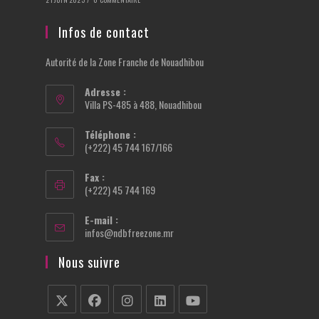
Infos de contact
Autorité de la Zone Franche de Nouadhibou
Adresse :
Villa PS-485 à 488, Nouadhibou
Téléphone :
(+222) 45 744 167/166
Fax :
(+222) 45 744 169
E-mail :
S’ouvre
infos@ndbfreezone.mr
dans
votre
Nous suivre
application