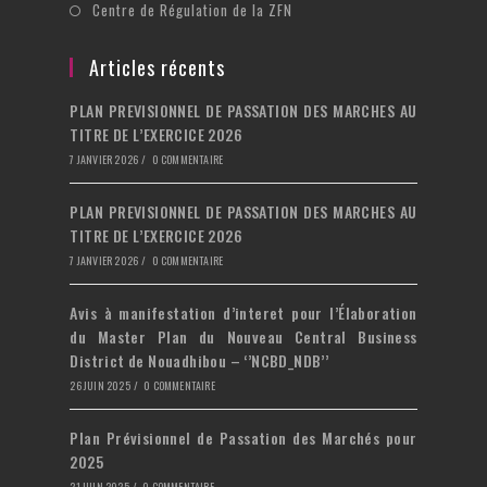
dans
S’ouvre
Centre de Régulation de la ZFN
nouvel
un
dans
onglet
nouvel
un
Articles récents
onglet
nouvel
PLAN PREVISIONNEL DE PASSATION DES MARCHES AU
onglet
TITRE DE L’EXERCICE 2026
7 JANVIER 2026
/
0 COMMENTAIRE
PLAN PREVISIONNEL DE PASSATION DES MARCHES AU
TITRE DE L’EXERCICE 2026
7 JANVIER 2026
/
0 COMMENTAIRE
Avis à manifestation d’interet pour l’Élaboration
du Master Plan du Nouveau Central Business
District de Nouadhibou – ‘’NCBD_NDB’’
26 JUIN 2025
/
0 COMMENTAIRE
Plan Prévisionnel de Passation des Marchés pour
2025
21 JUIN 2025
/
0 COMMENTAIRE