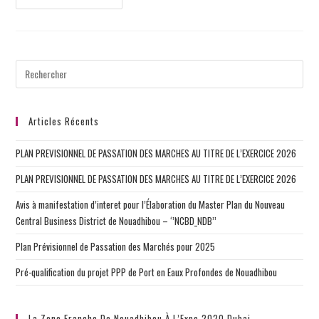
Nous
À
L’Expo
Dubaï
2020
Du
1
Octobre
2021
Au
31
Mars
Articles Récents
2022
Sur
Le
PLAN PREVISIONNEL DE PASSATION DES MARCHES AU TITRE DE L’EXERCICE 2026
Stand
….
PLAN PREVISIONNEL DE PASSATION DES MARCHES AU TITRE DE L’EXERCICE 2026
Avis à manifestation d’interet pour l’Élaboration du Master Plan du Nouveau
Central Business District de Nouadhibou – ‘’NCBD_NDB’’
Plan Prévisionnel de Passation des Marchés pour 2025
Pré-qualification du projet PPP de Port en Eaux Profondes de Nouadhibou
La Zone Franche De Nouadhibou À L’Expo 2020 Dubai