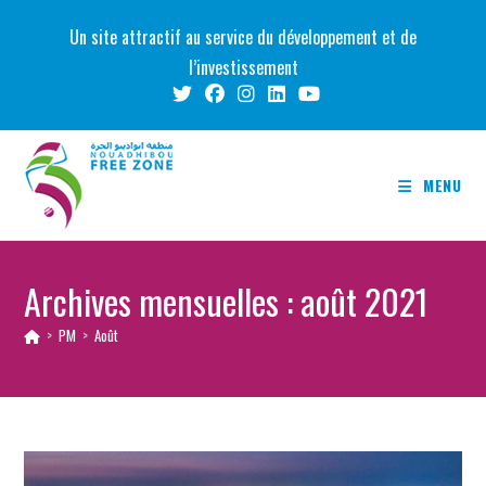
Skip
Un site attractif au service du développement et de
to
l’investissement
content
MENU
Archives mensuelles : août 2021
>
PM
>
Août