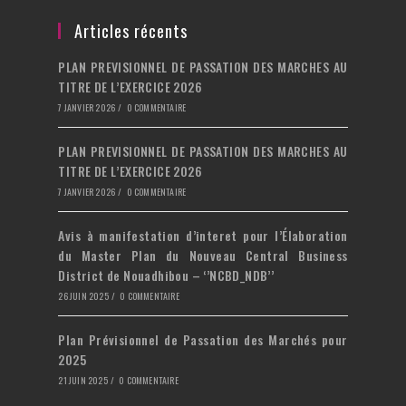
un
dans
onglet
nouvel
un
Articles récents
onglet
nouvel
PLAN PREVISIONNEL DE PASSATION DES MARCHES AU
onglet
TITRE DE L’EXERCICE 2026
7 JANVIER 2026
/
0 COMMENTAIRE
PLAN PREVISIONNEL DE PASSATION DES MARCHES AU
TITRE DE L’EXERCICE 2026
7 JANVIER 2026
/
0 COMMENTAIRE
Avis à manifestation d’interet pour l’Élaboration
du Master Plan du Nouveau Central Business
District de Nouadhibou – ‘’NCBD_NDB’’
26 JUIN 2025
/
0 COMMENTAIRE
Plan Prévisionnel de Passation des Marchés pour
2025
21 JUIN 2025
/
0 COMMENTAIRE