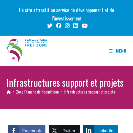
Skip
Un site attractif au service du développement et de
to
l’investissement
content
MENU
Infrastructures support et projets
>
Zone Franche de Nouadhibou
>
Infrastructures support et projets
Facebook
Twitter
LinkedIn