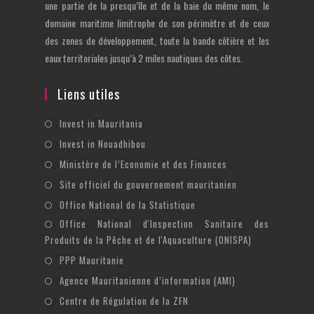
une partie de la presqu’île et de la baie du même nom, le
domaine maritime limitrophe de son périmètre et de ceux
des zones de développement, toute la bande côtière et les
eaux territoriales jusqu’à 2 miles nautiques des côtes.
Liens utiles
S’ouvre
Invest in Mauritania
dans
S’ouvre
Invest in Nouadhibou
un
dans
S’ouvre
Ministère de l’Economie et des Finances
nouvel
un
dans
S’ouvre
Site officiel du gouvernement mauritanien
onglet
nouvel
un
dans
S’ouvre
Office National de la Statistique
onglet
nouvel
un
dans
Office National d'Inspection Sanitaire des
S’ouvre
onglet
nouvel
un
Produits de la Pêche et de l'Aquaculture (ONISPA)
dans
onglet
nouvel
S’ouvre
un
PPP Mauritanie
onglet
dans
nouvel
S’ouvre
Agence Mauritanienne d’information (AMI)
un
onglet
dans
S’ouvre
Centre de Régulation de la ZFN
nouvel