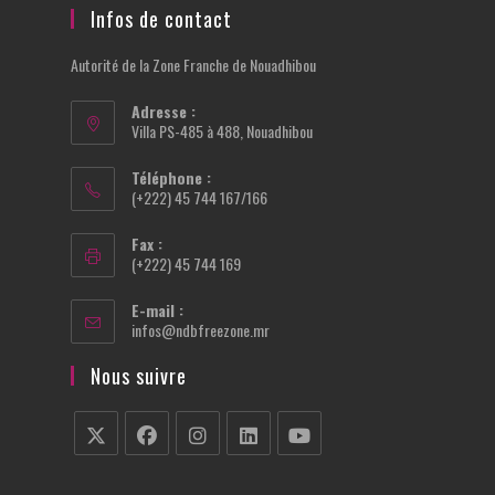
Infos de contact
Autorité de la Zone Franche de Nouadhibou
Adresse :
Villa PS-485 à 488, Nouadhibou
Téléphone :
(+222) 45 744 167/166
Fax :
(+222) 45 744 169
E-mail :
S’ouvre
infos@ndbfreezone.mr
dans
votre
Nous suivre
application
S’ouvre
S’ouvre
S’ouvre
S’ouvre
S’ouvre