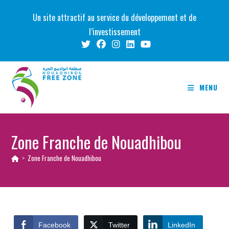
Skip
Un site attractif au service du développement et de
to
l’investissement
content
MENU
Zone Franche de Nouadhibou
>
Zone Franche de Nouadhibou
Facebook
Twitter
LinkedIn