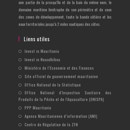
une partie de la presqu’île et de la baie du même nom, le
domaine maritime limitrophe de son périmètre et de ceux
des zones de développement, toute la bande côtière et les
eaux territoriales jusqu’à 2 miles nautiques des côtes.
Liens utiles
S’ouvre
Invest in Mauritania
dans
S’ouvre
Invest in Nouadhibou
un
dans
S’ouvre
Ministère de l’Economie et des Finances
nouvel
un
dans
S’ouvre
Site officiel du gouvernement mauritanien
onglet
nouvel
un
dans
S’ouvre
Office National de la Statistique
onglet
nouvel
un
dans
Office National d'Inspection Sanitaire des
S’ouvre
onglet
nouvel
un
Produits de la Pêche et de l'Aquaculture (ONISPA)
dans
onglet
nouvel
S’ouvre
un
PPP Mauritanie
onglet
dans
nouvel
S’ouvre
Agence Mauritanienne d’information (AMI)
un
onglet
dans
S’ouvre
Centre de Régulation de la ZFN
nouvel