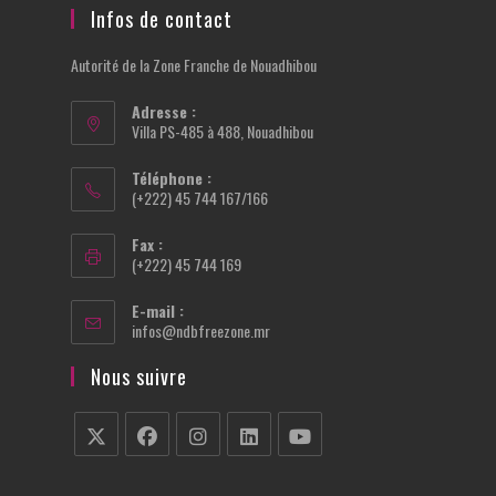
Infos de contact
Autorité de la Zone Franche de Nouadhibou
Adresse :
Villa PS-485 à 488, Nouadhibou
Téléphone :
(+222) 45 744 167/166
Fax :
(+222) 45 744 169
E-mail :
S’ouvre
infos@ndbfreezone.mr
dans
votre
Nous suivre
application
S’ouvre
S’ouvre
S’ouvre
S’ouvre
S’ouvre