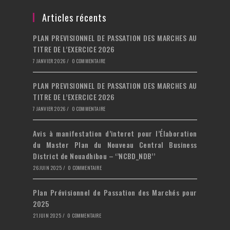
un
dans
onglet
nouvel
un
Articles récents
onglet
nouvel
PLAN PREVISIONNEL DE PASSATION DES MARCHES AU
onglet
TITRE DE L’EXERCICE 2026
7 JANVIER 2026
/
0 COMMENTAIRE
PLAN PREVISIONNEL DE PASSATION DES MARCHES AU
TITRE DE L’EXERCICE 2026
7 JANVIER 2026
/
0 COMMENTAIRE
Avis à manifestation d’interet pour l’Élaboration
du Master Plan du Nouveau Central Business
District de Nouadhibou – ‘’NCBD_NDB’’
26 JUIN 2025
/
0 COMMENTAIRE
Plan Prévisionnel de Passation des Marchés pour
2025
21 JUIN 2025
/
0 COMMENTAIRE