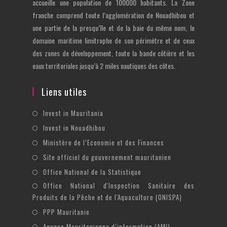
accueille une population de 100000 habitants. La Zone
franche comprend toute l’agglomération de Nouadhibou et
une partie de la presqu’île et de la baie du même nom, le
domaine maritime limitrophe de son périmètre et de ceux
des zones de développement, toute la bande côtière et les
eaux territoriales jusqu’à 2 miles nautiques des côtes.
Liens utiles
S’ouvre
Invest in Mauritania
dans
S’ouvre
Invest in Nouadhibou
un
dans
S’ouvre
Ministère de l’Economie et des Finances
nouvel
un
dans
S’ouvre
Site officiel du gouvernement mauritanien
onglet
nouvel
un
dans
S’ouvre
Office National de la Statistique
onglet
nouvel
un
dans
Office National d'Inspection Sanitaire des
S’ouvre
onglet
nouvel
un
Produits de la Pêche et de l'Aquaculture (ONISPA)
dans
onglet
nouvel
S’ouvre
un
PPP Mauritanie
onglet
dans
nouvel
S’ouvre
Agence Mauritanienne d’information (AMI)