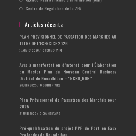
un
onglet
dans
S’ouvre
Centre de Régulation de la ZFN
nouvel
un
dans
onglet
nouvel
un
Articles récents
onglet
nouvel
PLAN PREVISIONNEL DE PASSATION DES MARCHES AU
onglet
TITRE DE L’EXERCICE 2026
7 JANVIER 2026
/
0 COMMENTAIRE
Avis à manifestation d’interet pour l’Élaboration
du Master Plan du Nouveau Central Business
District de Nouadhibou – ‘’NCBD_NDB’’
26 JUIN 2025
/
0 COMMENTAIRE
Plan Prévisionnel de Passation des Marchés pour
2025
21 JUIN 2025
/
0 COMMENTAIRE
Pré-qualification du projet PPP de Port en Eaux
Profondes de Nouadhibou