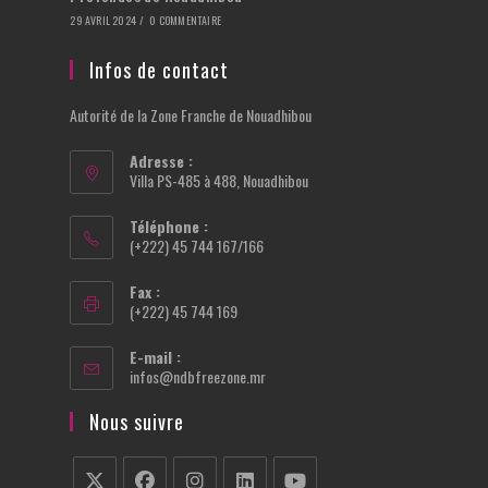
29 AVRIL 2024
/
0 COMMENTAIRE
Infos de contact
Autorité de la Zone Franche de Nouadhibou
Adresse :
Villa PS-485 à 488, Nouadhibou
Téléphone :
(+222) 45 744 167/166
Fax :
(+222) 45 744 169
E-mail :
S’ouvre
infos@ndbfreezone.mr
dans
votre
Nous suivre
application