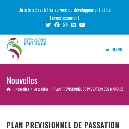
Skip
Un site attractif au service du développement et de
to
l’investissement
content
MENU
Nouvelles
>
Nouvelles
>
Actualités
>
PLAN PREVISIONNEL DE PASSATION DES MARCHES AU 
PLAN PREVISIONNEL DE PASSATION