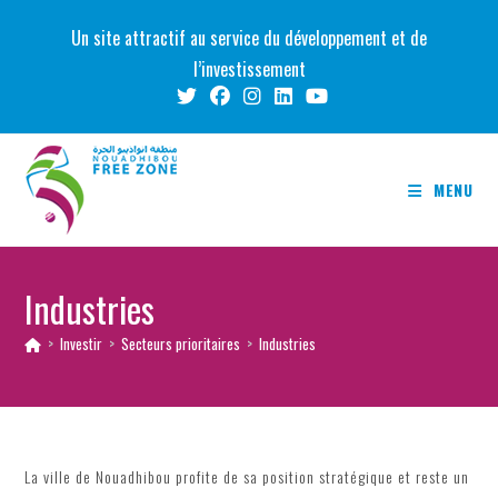
Skip
Un site attractif au service du développement et de
to
l’investissement
content
MENU
Industries
>
Investir
>
Secteurs prioritaires
>
Industries
La ville de Nouadhibou profite de sa position stratégique et reste un