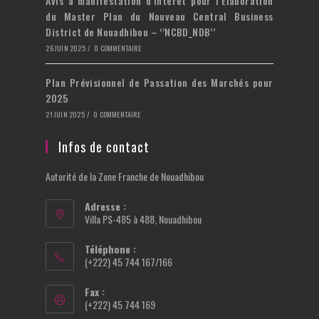
Avis à manifestation d’interet pour l’Élaboration
du Master Plan du Nouveau Central Business
District de Nouadhibou – ‘’NCBD_NDB’’
26 JUIN 2025
/
0 COMMENTAIRE
Plan Prévisionnel de Passation des Marchés pour
2025
21 JUIN 2025
/
0 COMMENTAIRE
Infos de contact
Autorité de la Zone Franche de Nouadhibou
Adresse :
Villa PS-485 à 488, Nouadhibou
Téléphone :
(+222) 45 744 167/166
Fax :
(+222) 45 744 169