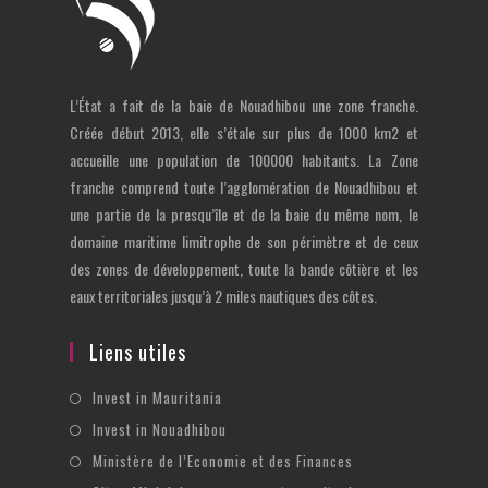
L’État a fait de la baie de Nouadhibou une zone franche.
Créée début 2013, elle s’étale sur plus de 1000 km2 et
accueille une population de 100000 habitants. La Zone
franche comprend toute l’agglomération de Nouadhibou et
une partie de la presqu’île et de la baie du même nom, le
domaine maritime limitrophe de son périmètre et de ceux
des zones de développement, toute la bande côtière et les
eaux territoriales jusqu’à 2 miles nautiques des côtes.
Liens utiles
S’ouvre
Invest in Mauritania
dans
S’ouvre
Invest in Nouadhibou
un
dans
S’ouvre
Ministère de l’Economie et des Finances
nouvel
un
dans