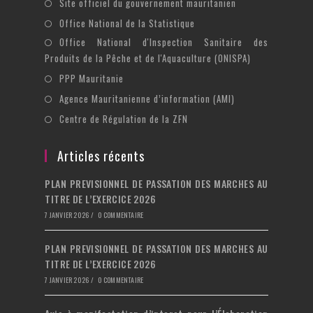
S’ouvre
Site officiel du gouvernement mauritanien
onglet
nouvel
un
dans
S’ouvre
Office National de la Statistique
onglet
nouvel
un
dans
Office National d'Inspection Sanitaire des
S’ouvre
onglet
nouvel
un
Produits de la Pêche et de l'Aquaculture (ONISPA)
dans
onglet
nouvel
S’ouvre
un
PPP Mauritanie
onglet
dans
nouvel
S’ouvre
Agence Mauritanienne d’information (AMI)
un
onglet
dans
S’ouvre
Centre de Régulation de la ZFN
nouvel
un
dans
onglet
nouvel
un
Articles récents
onglet
nouvel
PLAN PREVISIONNEL DE PASSATION DES MARCHES AU
onglet
TITRE DE L’EXERCICE 2026
7 JANVIER 2026
/
0 COMMENTAIRE
PLAN PREVISIONNEL DE PASSATION DES MARCHES AU
TITRE DE L’EXERCICE 2026
7 JANVIER 2026
/
0 COMMENTAIRE