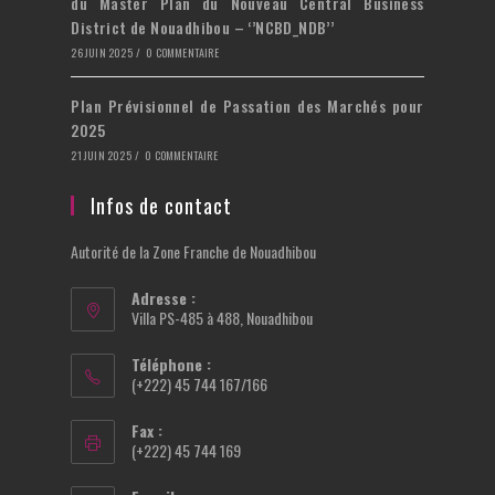
du Master Plan du Nouveau Central Business
District de Nouadhibou – ‘’NCBD_NDB’’
26 JUIN 2025
/
0 COMMENTAIRE
Plan Prévisionnel de Passation des Marchés pour
2025
21 JUIN 2025
/
0 COMMENTAIRE
Infos de contact
Autorité de la Zone Franche de Nouadhibou
Adresse :
Villa PS-485 à 488, Nouadhibou
Téléphone :
(+222) 45 744 167/166
Fax :
(+222) 45 744 169