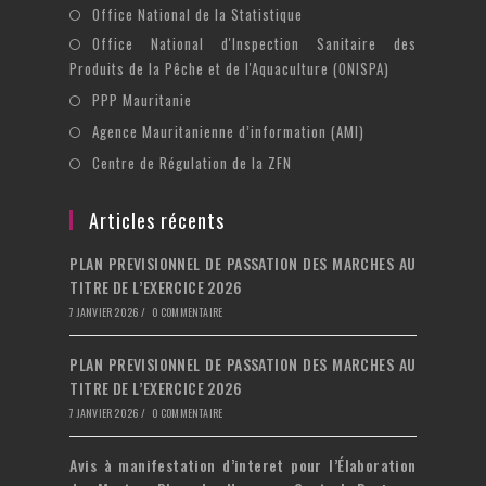
un
dans
S’ouvre
Office National de la Statistique
onglet
nouvel
un
dans
Office National d'Inspection Sanitaire des
S’ouvre
onglet
nouvel
un
Produits de la Pêche et de l'Aquaculture (ONISPA)
dans
onglet
nouvel
S’ouvre
un
PPP Mauritanie
onglet
dans
nouvel
S’ouvre
Agence Mauritanienne d’information (AMI)
un
onglet
dans
S’ouvre
Centre de Régulation de la ZFN
nouvel
un
dans
onglet
nouvel
un
Articles récents
onglet
nouvel
PLAN PREVISIONNEL DE PASSATION DES MARCHES AU
onglet
TITRE DE L’EXERCICE 2026
7 JANVIER 2026
/
0 COMMENTAIRE
PLAN PREVISIONNEL DE PASSATION DES MARCHES AU
TITRE DE L’EXERCICE 2026
7 JANVIER 2026
/
0 COMMENTAIRE
Avis à manifestation d’interet pour l’Élaboration