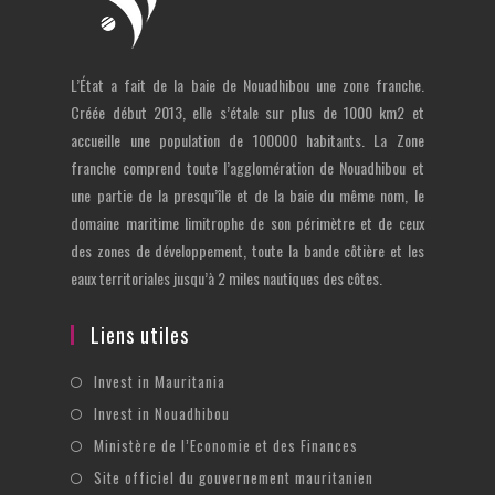
L’État a fait de la baie de Nouadhibou une zone franche.
Créée début 2013, elle s’étale sur plus de 1000 km2 et
accueille une population de 100000 habitants. La Zone
franche comprend toute l’agglomération de Nouadhibou et
une partie de la presqu’île et de la baie du même nom, le
domaine maritime limitrophe de son périmètre et de ceux
des zones de développement, toute la bande côtière et les
eaux territoriales jusqu’à 2 miles nautiques des côtes.
Liens utiles
S’ouvre
Invest in Mauritania
dans
S’ouvre
Invest in Nouadhibou
un
dans
S’ouvre
Ministère de l’Economie et des Finances
nouvel
un
dans
S’ouvre
Site officiel du gouvernement mauritanien
onglet
nouvel