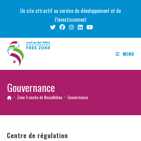
Skip
Un site attractif au service du développement et de
to
l’investissement
content
MENU
Gouvernance
>
Zone Franche de Nouadhibou
>
Gouvernance
Centre de régulation