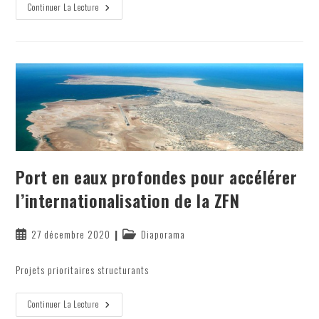
La
Continuer La Lecture
Pêche
:
Des
Atouts
Et
Des
Potentialités
Hors
Pair
Port en eaux profondes pour accélérer
l’internationalisation de la ZFN
Publication
Post
27 décembre 2020
Diaporama
publiée :
category:
Projets prioritaires structurants
Port
Continuer La Lecture
En