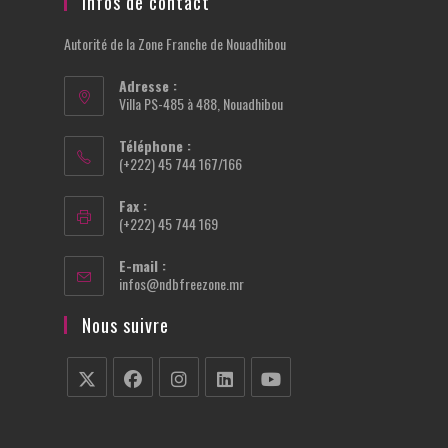
Infos de contact
Autorité de la Zone Franche de Nouadhibou
Adresse :
Villa PS-485 à 488, Nouadhibou
Téléphone :
(+222) 45 744 167/166
Fax :
(+222) 45 744 169
E-mail :
S’ouvre
infos@ndbfreezone.mr
dans
votre
Nous suivre
application
S’ouvre
S’ouvre
S’ouvre
S’ouvre
S’ouvre
dans
dans
dans
dans
dans