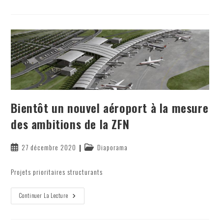
Industrielle
Et
Touristique
Pour
Diversifier
L’attractivité
De
La
Zone
Bientôt un nouvel aéroport à la mesure
des ambitions de la ZFN
Publication
Post
27 décembre 2020
Diaporama
publiée :
category:
Projets prioritaires structurants
Bientôt
Continuer La Lecture
Un
Nouvel
Aéroport