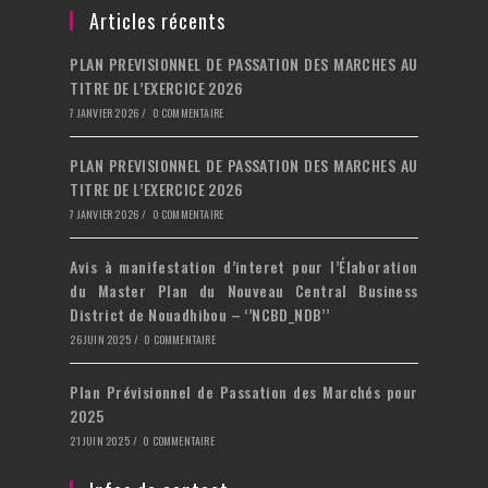
onglet
nouvel
un
Articles récents
onglet
nouvel
PLAN PREVISIONNEL DE PASSATION DES MARCHES AU
onglet
TITRE DE L’EXERCICE 2026
7 JANVIER 2026
/
0 COMMENTAIRE
PLAN PREVISIONNEL DE PASSATION DES MARCHES AU
TITRE DE L’EXERCICE 2026
7 JANVIER 2026
/
0 COMMENTAIRE
Avis à manifestation d’interet pour l’Élaboration
du Master Plan du Nouveau Central Business
District de Nouadhibou – ‘’NCBD_NDB’’
26 JUIN 2025
/
0 COMMENTAIRE
Plan Prévisionnel de Passation des Marchés pour
2025
21 JUIN 2025
/
0 COMMENTAIRE