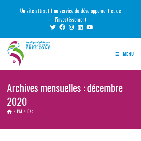
Skip
Un site attractif au service du développement et de
to
l’investissement
content
MENU
Archives mensuelles : décembre
2020
>
PM
>
Déc