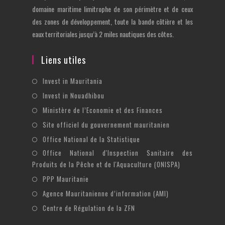
domaine maritime limitrophe de son périmètre et de ceux
des zones de développement, toute la bande côtière et les
eaux territoriales jusqu’à 2 miles nautiques des côtes.
Liens utiles
S’ouvre
Invest in Mauritania
dans
S’ouvre
Invest in Nouadhibou
un
dans
S’ouvre
Ministère de l’Economie et des Finances
nouvel
un
dans
S’ouvre
Site officiel du gouvernement mauritanien
onglet
nouvel
un
dans
S’ouvre
Office National de la Statistique
onglet
nouvel
un
dans
Office National d'Inspection Sanitaire des
S’ouvre
onglet
nouvel
un
Produits de la Pêche et de l'Aquaculture (ONISPA)
dans
onglet
nouvel
S’ouvre
un
PPP Mauritanie
onglet
dans
nouvel
S’ouvre
Agence Mauritanienne d’information (AMI)
un
onglet
dans
S’ouvre
Centre de Régulation de la ZFN
nouvel
un
dans