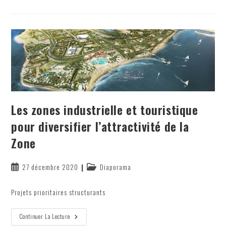
Eaux
Profondes
Pour
Accélérer
L’internationalisation
De
La
ZFN
Les zones industrielle et touristique
pour diversifier l’attractivité de la
Zone
Publication
Post
27 décembre 2020
Diaporama
publiée :
category:
Projets prioritaires structurants
Les
Continuer La Lecture
Zones