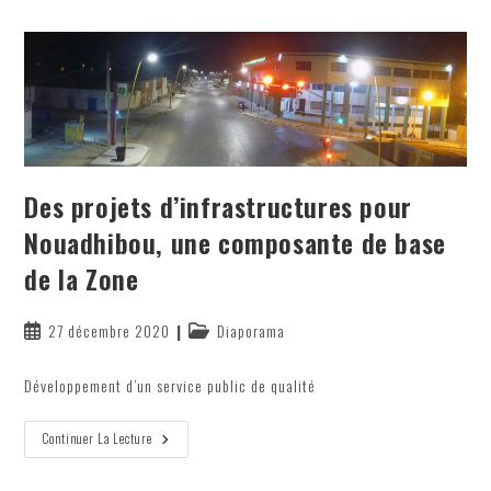
À
La
Mesure
Des
Ambitions
De
La
ZFN
Des projets d’infrastructures pour
Nouadhibou, une composante de base
de la Zone
Publication
Post
27 décembre 2020
Diaporama
publiée :
category:
Développement d’un service public de qualité
Des
Continuer La Lecture
Projets
D’infrastructures
Pour