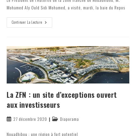
Mohamed Aly Ould Sidi Mohamed, a visité, mardi, la baie du Repos
Le
Continuer La Lecture
Président
De
L’Autorité
De
La
ZFN
Visite
La
Baie
Du
Repos
La ZFN : un site d’exceptions ouvert
aux investisseurs
Publication
Post
27 décembre 2020
Diaporama
publiée :
category:
Nouadhibou : une région à fort potentiel