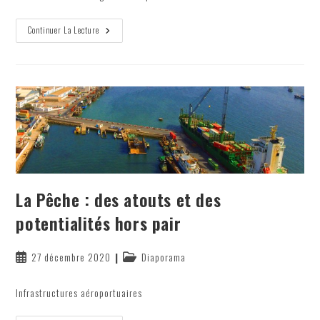
La
Continuer La Lecture
ZFN
:
Un
Site
D’exceptions
Ouvert
Aux
Investisseurs
La Pêche : des atouts et des
potentialités hors pair
Publication
Post
27 décembre 2020
Diaporama
publiée :
category:
Infrastructures aéroportuaires