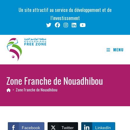
Skip
Un site attractif au service du développement et de
to
l’investissement
content
MENU
Zone Franche de Nouadhibou
>
Zone Franche de Nouadhibou
Facebook
Twitter
LinkedIn