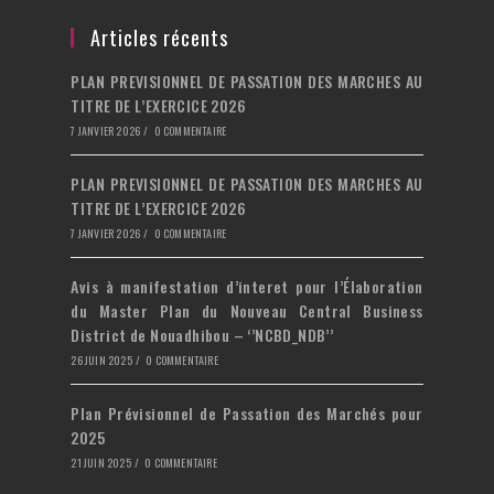
un
dans
onglet
nouvel
un
Articles récents
onglet
nouvel
PLAN PREVISIONNEL DE PASSATION DES MARCHES AU
onglet
TITRE DE L’EXERCICE 2026
7 JANVIER 2026
/
0 COMMENTAIRE
PLAN PREVISIONNEL DE PASSATION DES MARCHES AU
TITRE DE L’EXERCICE 2026
7 JANVIER 2026
/
0 COMMENTAIRE
Avis à manifestation d’interet pour l’Élaboration
du Master Plan du Nouveau Central Business
District de Nouadhibou – ‘’NCBD_NDB’’
26 JUIN 2025
/
0 COMMENTAIRE
Plan Prévisionnel de Passation des Marchés pour
2025
21 JUIN 2025
/
0 COMMENTAIRE