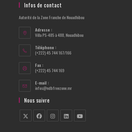
Infos de contact
Autorité de la Zone Franche de Nouadhibou
Adresse :
Villa PS-485 à 488, Nouadhibou
Téléphone :
(+222) 45 744 167/166
Fax :
(+222) 45 744 169
E-mail :
S’ouvre
infos@ndbfreezone.mr
dans
votre
Nous suivre
application
S’ouvre
S’ouvre
S’ouvre
S’ouvre
S’ouvre