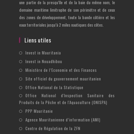
une partie de la presqu’île et de la baie du même nom, le
domaine maritime limitrophe de son périmètre et de ceux
des zones de développement, toute la bande côtière et les
eaux territoriales jusqu’à 2 miles nautiques des côtes.
Liens utiles
S’ouvre
Invest in Mauritania
dans
S’ouvre
Invest in Nouadhibou
un
dans
S’ouvre
Ministère de l’Economie et des Finances
nouvel
un
dans
S’ouvre
Site officiel du gouvernement mauritanien
onglet
nouvel
un
dans
S’ouvre
Office National de la Statistique
onglet
nouvel
un
dans
Office National d'Inspection Sanitaire des
S’ouvre
onglet
nouvel
un
Produits de la Pêche et de l'Aquaculture (ONISPA)
dans
onglet
nouvel
S’ouvre
un
PPP Mauritanie
onglet
dans
nouvel
S’ouvre
Agence Mauritanienne d’information (AMI)
un
onglet
dans
S’ouvre
Centre de Régulation de la ZFN
nouvel