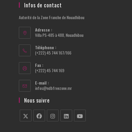
Infos de contact
Autorité de la Zone Franche de Nouadhibou
Adresse :
Villa PS-485 à 488, Nouadhibou
Téléphone :
(+222) 45 744 167/166
Fax :
(+222) 45 744 169
E-mail :
S’ouvre
infos@ndbfreezone.mr
dans
votre
Nous suivre
application
S’ouvre
S’ouvre
S’ouvre
S’ouvre
S’ouvre