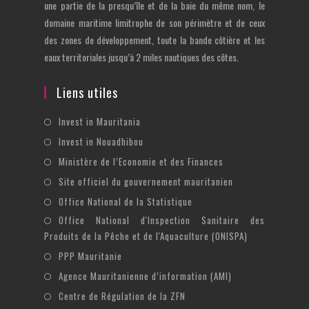
une partie de la presqu’île et de la baie du même nom, le
domaine maritime limitrophe de son périmètre et de ceux
des zones de développement, toute la bande côtière et les
eaux territoriales jusqu’à 2 miles nautiques des côtes.
Liens utiles
S’ouvre
Invest in Mauritania
dans
S’ouvre
Invest in Nouadhibou
un
dans
S’ouvre
Ministère de l’Economie et des Finances
nouvel
un
dans
S’ouvre
Site officiel du gouvernement mauritanien
onglet
nouvel
un
dans
S’ouvre
Office National de la Statistique
onglet
nouvel
un
dans
Office National d'Inspection Sanitaire des
S’ouvre
onglet
nouvel
un
Produits de la Pêche et de l'Aquaculture (ONISPA)
dans
onglet
nouvel
S’ouvre
un
PPP Mauritanie
onglet
dans
nouvel
S’ouvre
Agence Mauritanienne d’information (AMI)
un
onglet
dans
S’ouvre
Centre de Régulation de la ZFN
nouvel