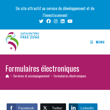
Skip
Un site attractif au service du développement et de
to
l’investissement
content
MENU
Formulaires électroniques
>
Services et accompagnement
>
Formulaires électroniques
Facebook
Twitter
LinkedIn