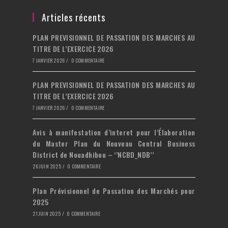
un
dans
onglet
nouvel
un
Articles récents
onglet
nouvel
PLAN PREVISIONNEL DE PASSATION DES MARCHES AU
onglet
TITRE DE L’EXERCICE 2026
7 JANVIER 2026
/
0 COMMENTAIRE
PLAN PREVISIONNEL DE PASSATION DES MARCHES AU
TITRE DE L’EXERCICE 2026
7 JANVIER 2026
/
0 COMMENTAIRE
Avis à manifestation d’interet pour l’Élaboration
du Master Plan du Nouveau Central Business
District de Nouadhibou – ‘’NCBD_NDB’’
26 JUIN 2025
/
0 COMMENTAIRE
Plan Prévisionnel de Passation des Marchés pour
2025
21 JUIN 2025
/
0 COMMENTAIRE