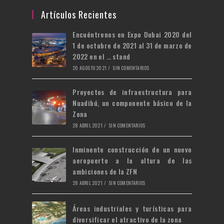
nueva
una
en
Artículos Recientes
pestaña
nueva
una
Encuéntrenos en Expo Dubai 2020 del
pestaña
nueva
1 de octubre de 2021 al 31 de marzo de
pestaña
2022 en el … stand
20 AGOSTO 2021
/
SIN COMENTARIOS
Proyectos de infraestructura para
Nuadibú, un componente básico de la
Zona
28 ABRIL 2021
/
SIN COMENTARIOS
Inminente construcción de un nuevo
aeropuerto a la altura de las
ambiciones de la ZFN
28 ABRIL 2021
/
SIN COMENTARIOS
Áreas industriales y turísticas para
diversificar el atractivo de la zona