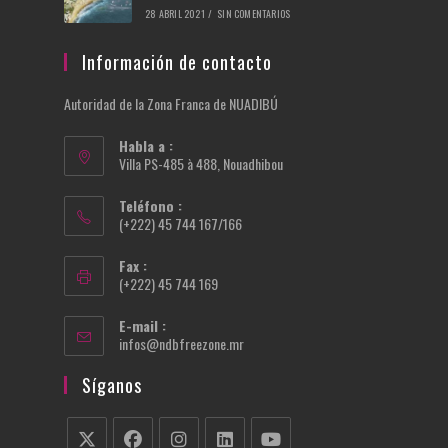
28 ABRIL 2021
/
SIN COMENTARIOS
Información de contacto
Autoridad de la Zona Franca de NUADIBÚ
Habla a :
Villa PS-485 à 488, Nouadhibou
Teléfono :
(+222) 45 744 167/166
Fax :
(+222) 45 744 169
E-mail :
Se
infos@ndbfreezone.mr
abre
en
Síganos
tu
aplicación