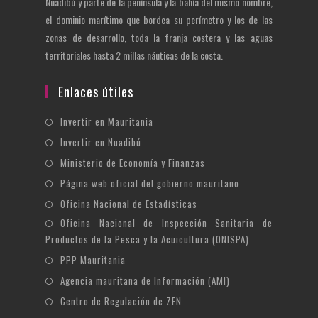
Nuadibú y parte de la península y la bahía del mismo nombre,
el dominio marítimo que bordea su perímetro y los de las
zonas de desarrollo, toda la franja costera y las aguas
territoriales hasta 2 millas náuticas de la costa.
Enlaces útiles
Se
Invertir en Mauritania
abre
Se
Invertir en Nuadibú
en
abre
Se
Ministerio de Economía y Finanzas
una
en
abre
Se
Página web oficial del gobierno mauritano
nueva
una
en
abre
Se
Oficina Nacional de Estadísticas
pestaña
nueva
una
en
abre
Oficina Nacional de Inspección Sanitaria de
Se
pestaña
nueva
una
en
Productos de la Pesca y la Acuicultura (ONISPA)
abre
pestaña
nueva
una
Se
en
PPP Mauritania
pestaña
nueva
abre
una
Se
Agencia mauritana de Información (AMI)
pestaña
en
nueva
abre
Se
Centro de Regulación de ZFN
una
pestaña
en
abre