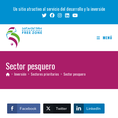
Ir
Un sitio atractivo al servicio del desarrollo y la inversión
al
contenido
MENÚ
Sector pesquero
>
Inversión
>
Sectores prioritarios
>
Sector pesquero
Facebook
Twitter
LinkedIn