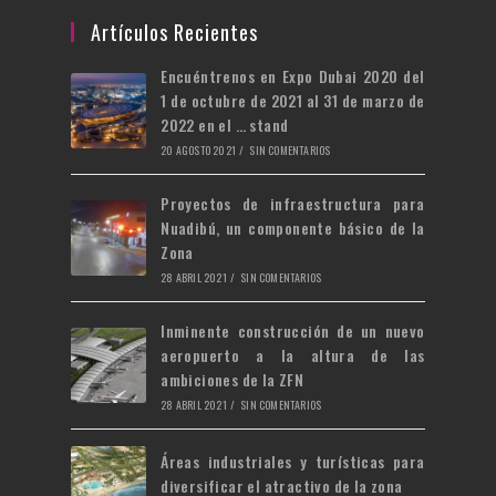
nueva
una
en
Artículos Recientes
pestaña
nueva
una
Encuéntrenos en Expo Dubai 2020 del
pestaña
nueva
1 de octubre de 2021 al 31 de marzo de
pestaña
2022 en el … stand
20 AGOSTO 2021
/
SIN COMENTARIOS
Proyectos de infraestructura para
Nuadibú, un componente básico de la
Zona
28 ABRIL 2021
/
SIN COMENTARIOS
Inminente construcción de un nuevo
aeropuerto a la altura de las
ambiciones de la ZFN
28 ABRIL 2021
/
SIN COMENTARIOS
Áreas industriales y turísticas para
diversificar el atractivo de la zona