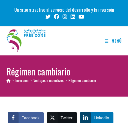
Ir
Un sitio atractivo al servicio del desarrollo y la inversión
al
contenido
MENÚ
Régimen cambiario
>
Inversión
>
Ventajas e incentivos
>
Régimen cambiario
Facebook
Twitter
LinkedIn