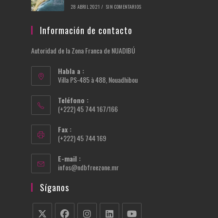
28 ABRIL 2021
/
SIN COMENTARIOS
Información de contacto
Autoridad de la Zona Franca de NUADIBÚ
Habla a :
Villa PS-485 à 488, Nouadhibou
Teléfono :
(+222) 45 744 167/166
Fax :
(+222) 45 744 169
E-mail :
Se
infos@ndbfreezone.mr
abre
en
Síganos
tu
aplicación