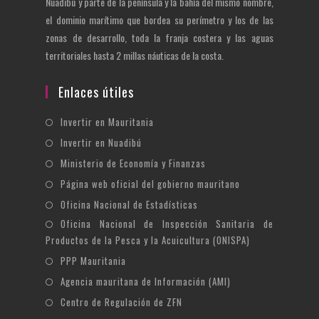
Nuadibú y parte de la península y la bahía del mismo nombre,
el dominio marítimo que bordea su perímetro y los de las
zonas de desarrollo, toda la franja costera y las aguas
territoriales hasta 2 millas náuticas de la costa.
Enlaces útiles
Se
Invertir en Mauritania
abre
Se
Invertir en Nuadibú
en
abre
Se
Ministerio de Economía y Finanzas
una
en
abre
Se
Página web oficial del gobierno mauritano
nueva
una
en
abre
Se
Oficina Nacional de Estadísticas
pestaña
nueva
una
en
abre
Oficina Nacional de Inspección Sanitaria de
Se
pestaña
nueva
una
en
Productos de la Pesca y la Acuicultura (ONISPA)
abre
pestaña
nueva
una
Se
en
PPP Mauritania
pestaña
nueva
abre
una
Se
Agencia mauritana de Información (AMI)
pestaña
en
nueva
abre
Se
Centro de Regulación de ZFN
una
pestaña
en
abre