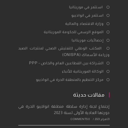
Opens
استثمر في موريتانيا
in
Opens
استثمر في انواذيبو
a
in
Opens
وزارة الاقتصاد والمالية
new
a
in
Opens
الموقع الرسمي للحكومة الموريتانية
tab
new
a
in
Opens
إحصائيات موريتانيا
tab
new
a
in
Opens
المكتب الوطني للتفتيش الصحي لمنتجات الصيد
tab
new
a
وزراعة الأسماك (ONISPA)
in
tab
new
a
Opens
الشراكة بين القطاعين العام والخاص - PPP
tab
new
in
Opens
الوكالة الموريتانية للأنباء
tab
a
in
Opens
مركز التنظيم بالمنطقة الحرة في انواذيبو
new
a
in
tab
new
a
مقالات حديثة
tab
new
إجتماع لجنة إدارة سلطة منطقة انواذيبو الحرة في
tab
دورتها العادية الأولى لسنة 2023
23 فبراير 2023
/
0 COMMENTS