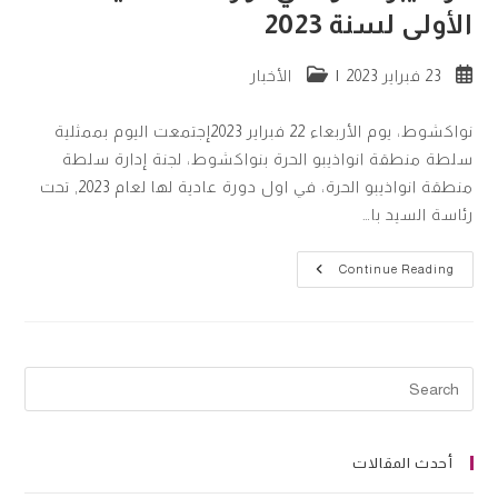
الأولى لسنة 2023
Post
Post
23 فبراير 2023
الأخبار
category:
published:
نواكشوط، يوم الأربعاء 22 فبراير 2023إجتمعت اليوم بممثلية
سلطة منطقة انواذيبو الحرة بنواكشوط، لجنة إدارة سلطة
منطقة انواذيبو الحرة، في اول دورة عادية لها لعام 2023, تحت
رئاسة السيد با…
إجتماع
Continue Reading
لجنة
إدارة
سلطة
منطقة
انواذيبو
الحرة
في
دورتها
العادية
الأولى
لسنة
2023
أحدث المقالات