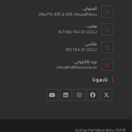
العنوان :
Villa PS-485 à 488, Nouadhibou
هاتف :
(+222) 45 744 167/166
فاكس :
(+222) 45 744 169
بريد إلكتروني :
Opens
infos@ndbfreezone.mr
in
your
تابعونا
application
Opens
Opens
Opens
Opens
Opens
in
in
in
in
in
a
a
a
a
a
new
new
new
new
new
© 2021 سلطة منطقة انواذيبو الحرة