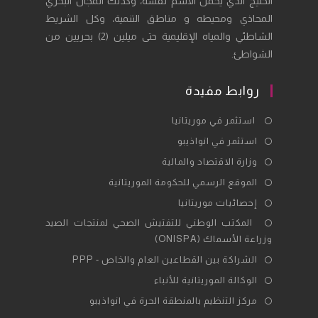
الخليج الذي يحمل الاسم نفسه، وكذلك المجال البحري
المحاذي ومحيطه و مناطق التنمية، وكل الشريط
الشاطئي والمياه الإقليمية حتى ميلين (2) بحريين من
الشواطئ.
روابط مفيدة
Opens
استثمر في موريتانيا
in
Opens
استثمر في انواذيبو
a
in
Opens
وزارة الاقتصاد والمالية
new
a
in
Opens
الموقع الرسمي للحكومة الموريتانية
tab
new
a
in
Opens
إحصائيات موريتانيا
tab
new
a
in
Opens
المكتب الوطني للتفتيش الصحي لمنتجات الصيد
tab
new
a
وزراعة الأسماك (ONISPA)
in
tab
new
a
Opens
الشراكة بين القطاعين العام والخاص - PPP
tab
new
in
Opens
الوكالة الموريتانية للأنباء
tab
a
in
Opens
مركز التنظيم بالمنطقة الحرة في انواذيبو
new
a
in