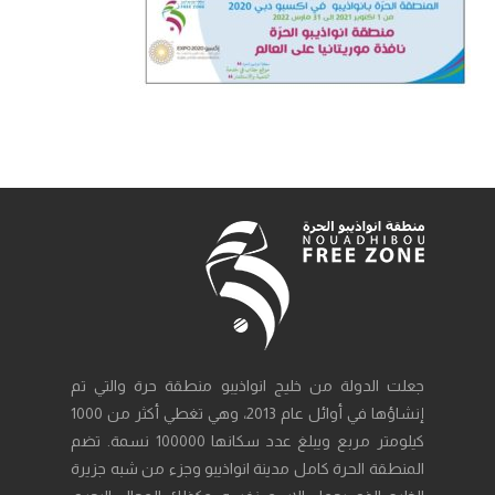
جعلت الدولة من خليج انواذيبو منطقة حرة والتي تم
إنشاؤها في أوائل عام 2013، وهي تغطي أكثر من 1000
كيلومتر مربع ويبلغ عدد سكانها 100000 نسمة. تضم
المنطقة الحرة كامل مدينة انواذيبو وجزء من شبه جزيرة