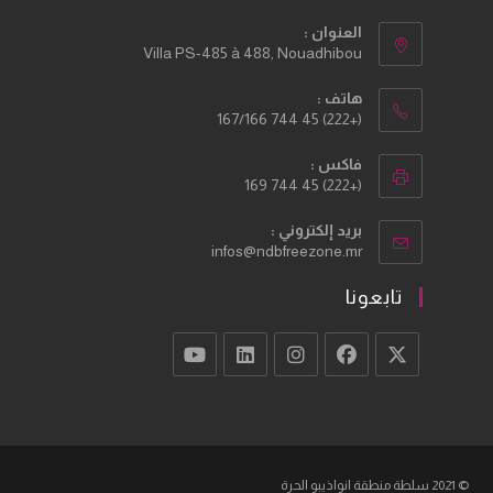
العنوان :
Villa PS-485 à 488, Nouadhibou
هاتف :
(+222) 45 744 167/166
فاكس :
(+222) 45 744 169
بريد إلكتروني :
Opens
infos@ndbfreezone.mr
in
your
تابعونا
application
Opens
Opens
Opens
Opens
Opens
in
in
in
in
in
a
a
a
a
a
new
new
new
new
new
© 2021 سلطة منطقة انواذيبو الحرة