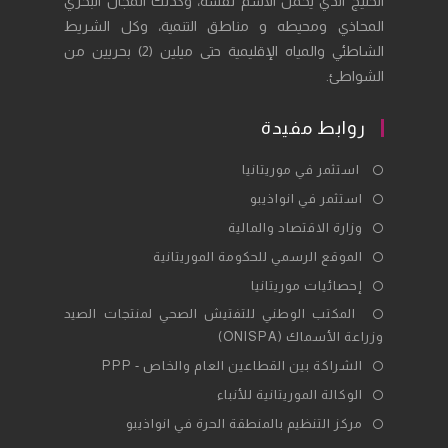
الخليج الذي يحمل الاسم نفسه، وكذلك المجال البحري
المحاذي ومحيطه و مناطق التنمية، وكل الشريط
الشاطئي والمياه الإقليمية حتى ميلين (2) بحريين من
الشواطئ.
روابط مفيدة
Opens
استثمر في موريتانيا
in
Opens
استثمر في انواذيبو
a
in
Opens
وزارة الاقتصاد والمالية
new
a
in
Opens
الموقع الرسمي للحكومة الموريتانية
tab
new
a
in
Opens
إحصائيات موريتانيا
tab
new
a
in
Opens
المكتب الوطني للتفتيش الصحي لمنتجات الصيد
tab
new
a
وزراعة الأسماك (ONISPA)
in
tab
new
a
Opens
الشراكة بين القطاعين العام والخاص - PPP
tab
new
in
Opens
الوكالة الموريتانية للأنباء
tab
a
in
Opens
مركز التنظيم بالمنطقة الحرة في انواذيبو
new
a
in