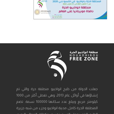
جعلت الدولة من خليج انواذيبو منطقة حرة والتي تم
إنشاؤها في أوائل عام 2013، وهي تغطي أكثر من 1000
كيلومتر مربع ويبلغ عدد سكانها 100000 نسمة. تضم
المنطقة الحرة كامل مدينة انواذيبو وجزء من شبه جزيرة