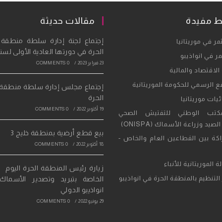
ط مفيدة
مقالات حديثة
Opens
إجتماع لجنة إدارة سلطة منطقة ا
ر في موريتانيا
الحرة في دورتها العادية الأولى لسنة 23
in
Opens
ر في انواذيبو
23 فبراير 2023
/
0 COMMENTS
a
in
Opens
 الاقتصاد والمالية
new
a
in
Opens
ع الرسمي للحكومة الموريتانية
إجتماع مجلس إدارة سلطة منطقة ا
tab
new
a
in
الحرة
Opens
يات موريتانيا
tab
new
a
19 أكتوبر 2022
/
0 COMMENTS
in
Opens
تب الوطني للتفتيش الصحي
tab
new
a
صيد وزراعة الأسماك (ONISPA)
in
بيع قطع أرضية بمنطقة خليج 3
tab
new
a
Opens
كة بين القطاعين العام والخاص -
18 أكتوبر 2022
/
0 COMMENTS
tab
new
in
tab
a
Opens
ة الموريتانية للأنباء
زيارة رئيس المنطقة الحرة اليوم 
new
in
Opens
التنظيم بالمنطقة الحرة في انواذيبو
الخاصة بتبريد وتصدير الأسماك
tab
a
in
انواذيبو الدولي
new
a
29 يونيو 2022
/
0 COMMENTS
tab
new