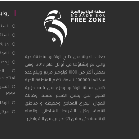
رواب
استثم
استثم
وزارة
الموق
جعلت الدولة من خليج انواذيبو منطقة حرة
إحصائ
والتي تم إنشاؤها في أوائل عام 2013، وهي
المك
تغطي أكثر من 1000 كيلومتر مربع ويبلغ عدد
لمنتجات ال
سكانها 100000 نسمة. تضم المنطقة الحرة
الشرا
كامل مدينة انواذيبو وجزء من شبه جزيرة
PPP
الخليج الذي يحمل الاسم نفسه، وكذلك
الوكال
المجال البحري المحاذي ومحيطه و مناطق
التنمية، وكل الشريط الشاطئي والمياه
مركز 
الإقليمية حتى ميلين (2) بحريين من الشواطئ.