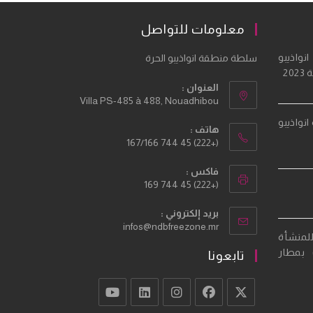
معلومات للتواصل
نواذيبو
سلطة منطقة انواذيبو الحرة
20
العنوان :
Villa PS-485 à 488, Nouadhibou
نواذيبو
هاتف :
(+222) 45 744 167/166
فاكس :
(+222) 45 744 169
بريد إلكتروني :
Opens
infos@ndbfreezone.mr
للمنشأة
in
your
 بمطار
تابعونا
application