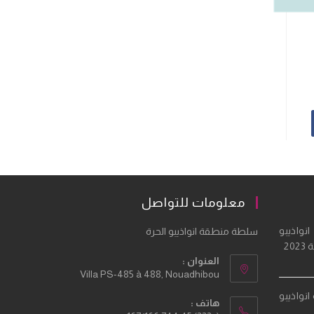
معلومات للتواصل
نواذيبو
سلطة منطقة انواذيبو الحرة
20
العنوان :
Villa PS-485 à 488, Nouadhibou
نواذيبو
هاتف :