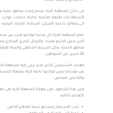
في داخل المنطقة الحرة، سيتم إنشاء مناطق تنمية 
لأنشطة ذات طبيعة صناعية، تجارية، خدمات، موانئ، 
الى وظائف داعمة (السكن، السياحة، التجارة، الترفيه، ا
تضم المنطقة الحرة كل مدينة انواذيبو وجزء من شبه ج
الذي يحمل الاسم نفسه، والمجال البحري المحاذي و
مناطق التنمية، وكل الشريط الشاطئي والمياه الإقلي
(2) بحريين من الشواطئ.
الهدف الاستراتيجي الكبير الذي ترمي إليه المنطقة ال
من موريتانيا ومن انواذيبو خاصة قبلة مفضلة للمستثم
والفاعلين المحليين.
ومن هذا المنظور، فإن مهمة المنطقة الحرة هي العم
الأهداف التالية:
جذب الاستثمار وتشجيع تنمية القطاع الخاص؛
تنمية البنى التحتية في المنطقة؛