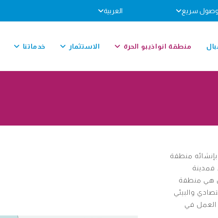
صول سريع
العربية
بال
منطقة انواذيبو الحرة
الاستثمار
خدماتنا
لقانون رقم 001-2013 الصادر بتاريخ 02 يناير 2013، بإنشائه منطقة
. فمدينة
ل هي منطقة
تصادي والبيئي
 العمل في