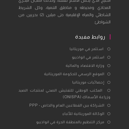
الخليج الذي يحمل الاسم نفسه، وكذلك المجال البحري
المحاذي ومحيطه و مناطق التنمية، وكل الشريط
الشاطئي والمياه الإقليمية حتى ميلين (2) بحريين من
الشواطئ.
روابط مفيدة
Opens
استثمر في موريتانيا
in
Opens
استثمر في انواذيبو
a
in
Opens
وزارة الاقتصاد والمالية
new
a
in
Opens
الموقع الرسمي للحكومة الموريتانية
tab
new
a
in
Opens
إحصائيات موريتانيا
tab
new
a
in
Opens
المكتب الوطني للتفتيش الصحي لمنتجات الصيد
tab
new
a
وزراعة الأسماك (ONISPA)
in
tab
new
a
Opens
الشراكة بين القطاعين العام والخاص - PPP
tab
new
in
Opens
الوكالة الموريتانية للأنباء
tab
a
in
Opens
مركز التنظيم بالمنطقة الحرة في انواذيبو
new
a
in