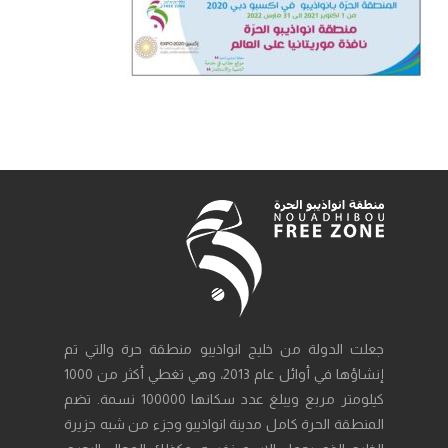
جعلت الدولة من خليج انواذيبو منطقة حرة والتي تم
إنشاؤها في أوائل عام 2013، وهي تغطي أكثر من 1000
كيلومتر مربع ويبلغ عدد سكانها 100000 نسمة. تضم
المنطقة الحرة كامل مدينة انواذيبو وجزء من شبه جزيرة