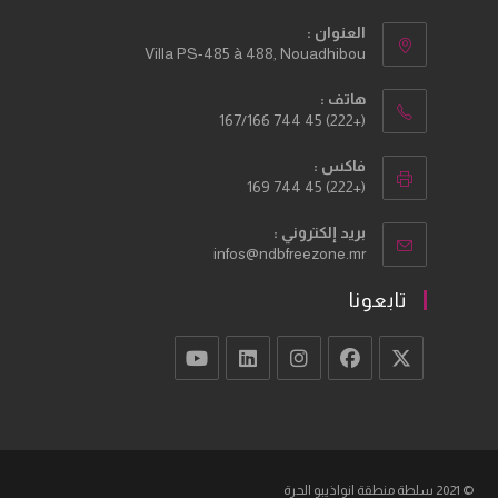
العنوان :
Villa PS-485 à 488, Nouadhibou
هاتف :
(+222) 45 744 167/166
فاكس :
(+222) 45 744 169
بريد إلكتروني :
Opens
infos@ndbfreezone.mr
in
your
تابعونا
application
Opens
Opens
Opens
Opens
Opens
in
in
in
in
in
a
a
a
a
a
new
new
new
new
new
© 2021 سلطة منطقة انواذيبو الحرة