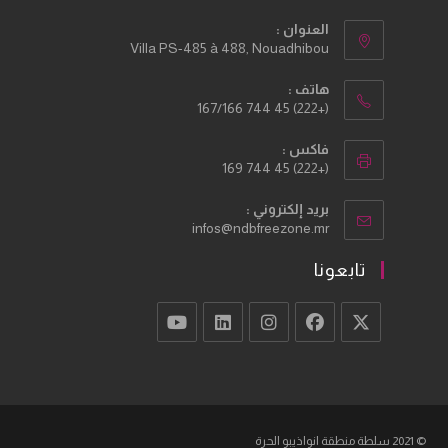
العنوان :
Villa PS-485 à 488, Nouadhibou
هاتف :
(+222) 45 744 167/166
فاكس :
(+222) 45 744 169
بريد إلكتروني :
Opens
infos@ndbfreezone.mr
in
your
تابعونا
application
Opens
Opens
Opens
Opens
Opens
in
in
in
in
in
a
a
a
a
a
new
new
new
new
new
© 2021 سلطة منطقة انواذيبو الحرة