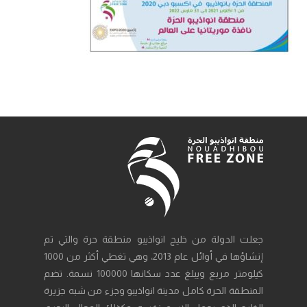
جعلت الدولة من خليج انواذيبو منطقة حرة والتي تم
إنشاؤها في أوائل عام 2013، وهي تغطي أكثر من 1000
كيلومتر مربع ويبلغ عدد سكانها 100000 نسمة. تضم
المنطقة الحرة كامل مدينة انواذيبو وجزء من شبه جزيرة