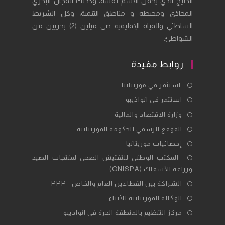
الخليج الذي يحمل الاسم نفسه، وكذلك المجال البحري
المحاذي ومحيطه و مناطق التنمية، وكل الشريط
الشاطئي والمياه الإقليمية حتى ميلين (2) بحريين من
الشواطئ.
روابط مفيدة
Opens
استثمر في موريتانيا
in
Opens
استثمر في انواذيبو
a
in
Opens
وزارة الاقتصاد والمالية
new
a
in
Opens
الموقع الرسمي للحكومة الموريتانية
tab
new
a
in
Opens
إحصائيات موريتانيا
tab
new
a
in
Opens
المكتب الوطني للتفتيش الصحي لمنتجات الصيد
tab
new
a
وزراعة الأسماك (ONISPA)
in
tab
new
a
Opens
الشراكة بين القطاعين العام والخاص - PPP
tab
new
in
Opens
الوكالة الموريتانية للأنباء
tab
a
in
Opens
مركز التنظيم بالمنطقة الحرة في انواذيبو
new
a
in